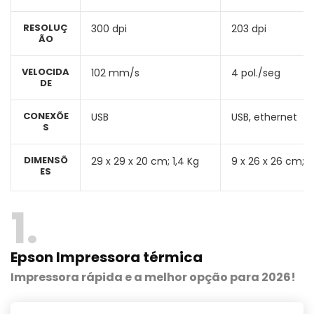
RESOLUÇ
300 dpi
203 dpi
ÃO
VELOCIDA
102 mm/s
4 pol./seg
DE
CONEXÕE
USB
USB, ethernet
S
DIMENSÕ
29 x 29 x 20 cm; 1,4 Kg
9 x 26 x 26 cm; 3
ES
1
Epson Impressora térmica
Impressora rápida e a melhor opção para 2026!