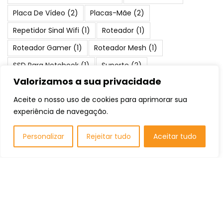
Placa De Vídeo
(2)
Placas-Mãe
(2)
Repetidor Sinal Wifi
(1)
Roteador
(1)
Roteador Gamer
(1)
Roteador Mesh
(1)
SSD Para Notebook
(1)
Suporte
(2)
Valorizamos a sua privacidade
Teclado Gamer
(1)
Water Cooler
(1)
Aceite o nosso uso de cookies para aprimorar sua
experiência de navegação.
Posts Populares
Personalizar
Rejeitar tudo
Aceitar tudo
Os 10 Melhores Headsets Sem Fio: Qual
Comprar em 2026?
Periféricos
Os 10 Melhores Headsets para PS4: Qual
Comprar em 2026?