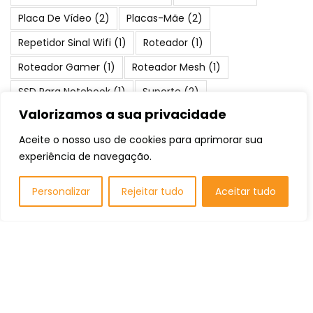
Placa De Vídeo
(2)
Placas-Mãe
(2)
Repetidor Sinal Wifi
(1)
Roteador
(1)
Roteador Gamer
(1)
Roteador Mesh
(1)
SSD Para Notebook
(1)
Suporte
(2)
Valorizamos a sua privacidade
Teclado Gamer
(1)
Water Cooler
(1)
Aceite o nosso uso de cookies para aprimorar sua
experiência de navegação.
Posts Populares
Personalizar
Rejeitar tudo
Aceitar tudo
Os 10 Melhores Notebooks para
Arquitetura: Qual Comprar em 2026?
Listas de Recomendação
As 10 Melhores Cadeiras De Escritório:
Qual Comprar em 2026?