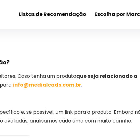
Listas de Recomendação
Escolha por Mar
ção?
eitores. Caso tenha um produto
que seja relacionado a
l para
info@medialeads.com.br
.
ecífico e, se possível, um link para o produto. Embora n
o avaliadas, analisamos cada uma com muito carinho.