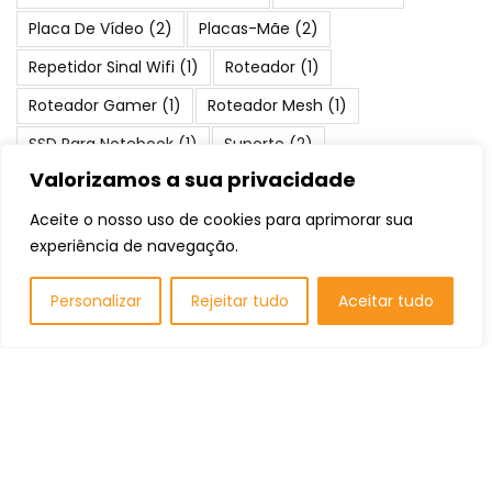
Placa De Vídeo
(2)
Placas-Mãe
(2)
Repetidor Sinal Wifi
(1)
Roteador
(1)
Roteador Gamer
(1)
Roteador Mesh
(1)
SSD Para Notebook
(1)
Suporte
(2)
Valorizamos a sua privacidade
Teclado Gamer
(1)
Water Cooler
(1)
Aceite o nosso uso de cookies para aprimorar sua
experiência de navegação.
Posts Populares
Personalizar
Rejeitar tudo
Aceitar tudo
Os 10 Melhores Notebooks na Black
Friday: Qual Comprar em 2026?
Listas de Recomendação
Os 10 Melhores Suportes para Notebooks:
Qual Comprar em 2026?