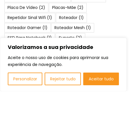
Placa De Vídeo
(2)
Placas-Mãe
(2)
Repetidor Sinal Wifi
(1)
Roteador
(1)
Roteador Gamer
(1)
Roteador Mesh
(1)
SSD Para Notebook
(1)
Suporte
(2)
Valorizamos a sua privacidade
Teclado Gamer
(1)
Water Cooler
(1)
Aceite o nosso uso de cookies para aprimorar sua
experiência de navegação.
Posts Populares
Personalizar
Rejeitar tudo
Aceitar tudo
Os 10 Melhores Notebooks Para Estudar:
Qual comprar em 2026?
Listas de Recomendação
Os 10 Melhores Notebooks Positivo: Qual
comprar em 2026?