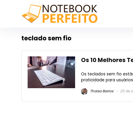
teclado sem fio
Os 10 Melhores T
Os teclados sem fio estã
praticidade para usuário
Thaisa Barros
29 de 