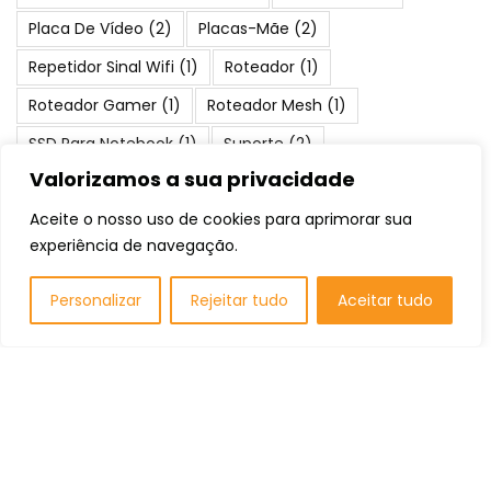
Placa De Vídeo
(2)
Placas-Mãe
(2)
Repetidor Sinal Wifi
(1)
Roteador
(1)
Roteador Gamer
(1)
Roteador Mesh
(1)
SSD Para Notebook
(1)
Suporte
(2)
Valorizamos a sua privacidade
Teclado Gamer
(1)
Water Cooler
(1)
Aceite o nosso uso de cookies para aprimorar sua
experiência de navegação.
Posts Populares
Personalizar
Rejeitar tudo
Aceitar tudo
As 10 Melhores Placas-Mãe: Qual
Comprar em 2026?
Componentes
Os 10 Melhores Videogames: Qual
Comprar em 2026?