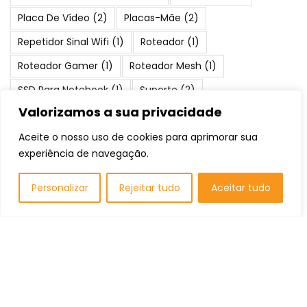
Placa De Vídeo
(2)
Placas-Mãe
(2)
Repetidor Sinal Wifi
(1)
Roteador
(1)
Roteador Gamer
(1)
Roteador Mesh
(1)
SSD Para Notebook
(1)
Suporte
(2)
Valorizamos a sua privacidade
Teclado Gamer
(1)
Water Cooler
(1)
Aceite o nosso uso de cookies para aprimorar sua
experiência de navegação.
Posts Populares
Personalizar
Rejeitar tudo
Aceitar tudo
Os 10 Melhores Notebooks 2 em 1: Qual
comprar em 2026?
Listas de Recomendação
As 10 Melhores Impressoras para
Escritório: Qual comprar em 2026?