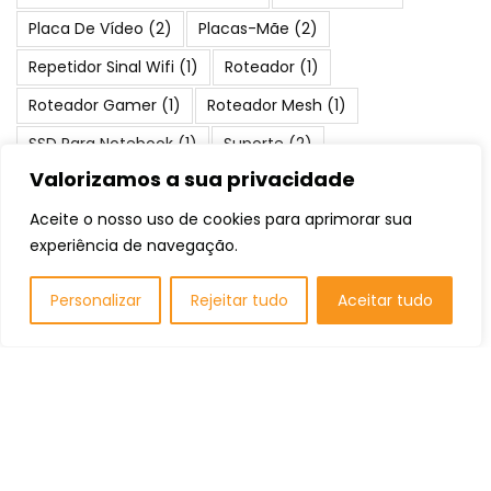
Placa De Vídeo
(2)
Placas-Mãe
(2)
Repetidor Sinal Wifi
(1)
Roteador
(1)
Roteador Gamer
(1)
Roteador Mesh
(1)
SSD Para Notebook
(1)
Suporte
(2)
Valorizamos a sua privacidade
Teclado Gamer
(1)
Water Cooler
(1)
Aceite o nosso uso de cookies para aprimorar sua
experiência de navegação.
Posts Populares
Personalizar
Rejeitar tudo
Aceitar tudo
As 10 Melhores Cadeiras De Escritório:
Qual Comprar em 2026?
Periféricos
Os 10 Melhores Notebooks para
Programar: Qual comprar em 2026?