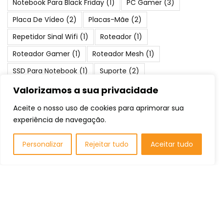
Notebook Para Black Friday
(1)
PC Gamer
(3)
Placa De Vídeo
(2)
Placas-Mãe
(2)
Repetidor Sinal Wifi
(1)
Roteador
(1)
Roteador Gamer
(1)
Roteador Mesh
(1)
SSD Para Notebook
(1)
Suporte
(2)
Teclado Gamer
(1)
Water Cooler
(1)
Valorizamos a sua privacidade
Aceite o nosso uso de cookies para aprimorar sua
Posts Populares
experiência de navegação.
Personalizar
Rejeitar tudo
Aceitar tudo
As 10 Melhores Cadeiras Gamer até 1000
Reais: Qual Comprar em 2026?
Listas de Recomendação
Os 10 Melhores Volantes Gamer: Qual