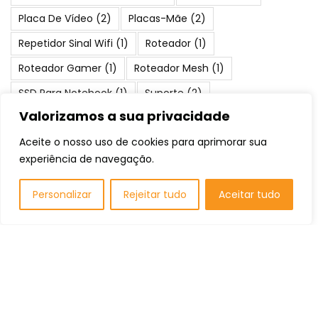
Placa De Vídeo
(2)
Placas-Mãe
(2)
Repetidor Sinal Wifi
(1)
Roteador
(1)
Roteador Gamer
(1)
Roteador Mesh
(1)
SSD Para Notebook
(1)
Suporte
(2)
Valorizamos a sua privacidade
Teclado Gamer
(1)
Water Cooler
(1)
Aceite o nosso uso de cookies para aprimorar sua
experiência de navegação.
Posts Populares
Personalizar
Rejeitar tudo
Aceitar tudo
Os 10 melhores para Trader: Qual
comprar em 2026?
Listas de Recomendação
Os 10 Melhores Mouse Pad Gamer: Qual
Comprar em 2026?