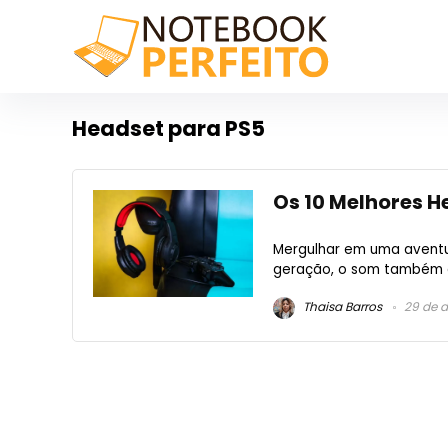
Headset para PS5
Os 10 Melhores H
Mergulhar em uma aventur
geração, o som também é 
Thaisa Barros
29 de 